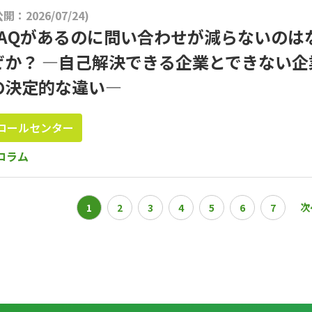
公開：2026/07/24)
FAQがあるのに問い合わせが減らないのは
ぜか？ ―自己解決できる企業とできない企
の決定的な違い―
コールセンター
コラム
次
1
2
3
4
5
6
7