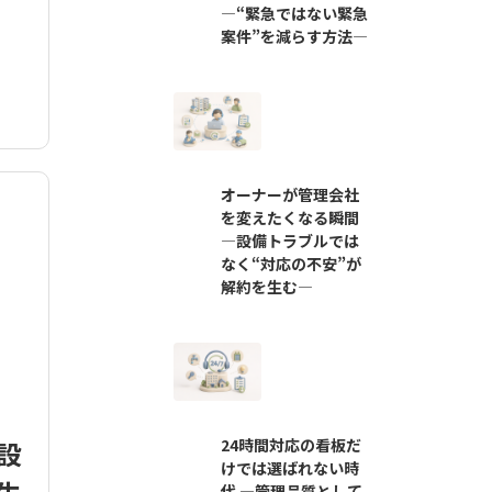
―“緊急ではない緊急
案件”を減らす方法―
オーナーが管理会社
を変えたくなる瞬間
―設備トラブルでは
なく“対応の不安”が
解約を生む―
設
24時間対応の看板だ
けでは選ばれない時
代 ―管理品質として